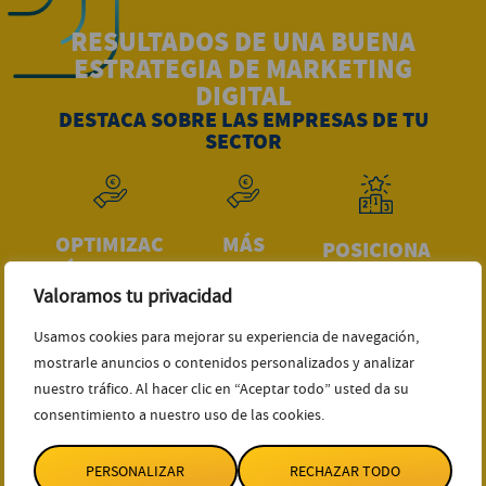
RESULTADOS DE UNA BUENA
ESTRATEGIA DE MARKETING
DIGITAL
DESTACA SOBRE LAS EMPRESAS DE TU
SECTOR
OPTIMIZAC
MÁS
POSICIONA
IÓN SEO DE
CONVERSI
MOS TU
TU WEB
ONES CON
Valoramos tu privacidad
WEB
TU DISEÑO
Optimizamos
Usamos cookies para mejorar su experiencia de navegación,
El objetivo de
WEB
el diseño web
mostrarle anuncios o contenidos personalizados y analizar
nuestro
Un buen
de tu página
nuestro tráfico. Al hacer clic en “Aceptar todo” usted da su
posicionamie
diseño web
consentimiento a nuestro uso de las cookies.
para mejorar
nto SEO es
aumenta tus
tu
que tu marca
ventas.
posicionamie
PERSONALIZAR
RECHAZAR TODO
destaque en