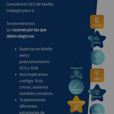
consultores SEO de Sevilla,
trabajen para ti.
Te enumeramos
las
razones por las que
debes elegirnos
:
Expertos en diseño
web y
posicionamiento
SEO y SEM.
Nos implicamos
contigo. Si tú
creces, nosotros
también crecemos.
Te planteamos
diferentes
estrategias de